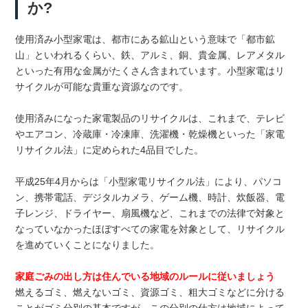
か?
使用済み小型家電は、都市にある鉱山という意味で「都市鉱
山」といわれるくらい、鉄、アルミ、銅、貴金属、レアメタル
といった有用な金属がたくさん含まれています。小型家電はリ
サイクルが可能な貴重な資源なのです。
使用済みになった家電製品のリサイクルは、これまで、テレビ
やエアコン、冷蔵庫・冷凍庫、洗濯機・乾燥機といった「家電
リサイクル法」に定められた4品目でした。
平成25年4月からは「小型家電リサイクル法」により、パソコ
ン、携帯電話、デジタルカメラ、ゲーム機、時計、炊飯器、電
子レンジ、ドライヤー、扇風機など、これまでの法律で対象と
なっていなかったほぼすべての家電を対象として、リサイクル
を進めていくことになりました。
家庭ごみの出し方は住んでいる地域のルールに従いましょう
燃えるゴミ、燃えないゴミ、資源ゴミ、粗大ゴミなどに分ける
ことがゴミ分別の基本ですが、この分別の仕方は地域によって