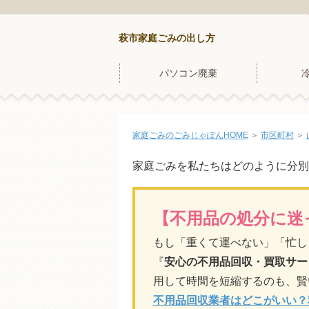
萩市家庭ごみの出し方
パソコン廃棄
家庭ごみのごみじゃぽんHOME
＞
市区町村
＞
家庭ごみを私たちはどのように分別
【不用品の処分に迷
もし「重くて運べない」「忙し
『
安心の不用品回収・買取サー
用して時間を短縮するのも、賢
不用品回収業者はどこがいい？