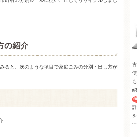
市町村の分別ルールに従い、正しくリサイクルしまし
方の紹介
古
みると、次のような項目で家庭ごみの分別・出し方が
使
も
紹
詳
を
介