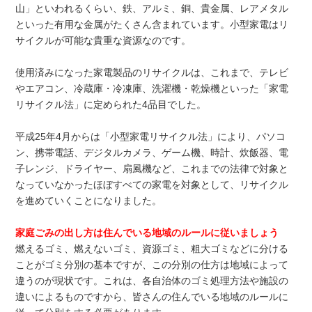
山」といわれるくらい、鉄、アルミ、銅、貴金属、レアメタル
といった有用な金属がたくさん含まれています。小型家電はリ
サイクルが可能な貴重な資源なのです。
使用済みになった家電製品のリサイクルは、これまで、テレビ
やエアコン、冷蔵庫・冷凍庫、洗濯機・乾燥機といった「家電
リサイクル法」に定められた4品目でした。
平成25年4月からは「小型家電リサイクル法」により、パソコ
ン、携帯電話、デジタルカメラ、ゲーム機、時計、炊飯器、電
子レンジ、ドライヤー、扇風機など、これまでの法律で対象と
なっていなかったほぼすべての家電を対象として、リサイクル
を進めていくことになりました。
家庭ごみの出し方は住んでいる地域のルールに従いましょう
燃えるゴミ、燃えないゴミ、資源ゴミ、粗大ゴミなどに分ける
ことがゴミ分別の基本ですが、この分別の仕方は地域によって
違うのが現状です。これは、各自治体のゴミ処理方法や施設の
違いによるものですから、皆さんの住んでいる地域のルールに