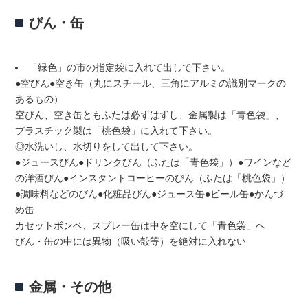
びん・缶
「緑色」の市の指定袋に入れて出して下さい。
●空びん●空き缶（丸にスチール、三角にアルミの識別マークの
あるもの）
空びん、空き缶ともふたは必ずはずし、金属製は「青色袋」、
プラスチック製は「桃色袋」に入れて下さい。
◎水洗いし、水切りをして出して下さい。
●ジュースびん●ドリンクびん（ふたは「青色袋」）●ワインなど
の洋酒びん●インスタントコーヒーのびん（ふたは「桃色袋」）
●調味料などのびん●化粧品びん●ジュース缶●ビール缶●かんづ
め缶
カセットボンベ、スプレー缶は中を空にして「青色袋」へ
びん・缶の中には異物（吸い殻等）を絶対に入れない
金属・その他