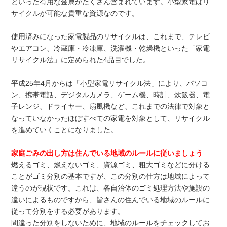
といった有用な金属がたくさん含まれています。小型家電はリ
サイクルが可能な貴重な資源なのです。
使用済みになった家電製品のリサイクルは、これまで、テレビ
やエアコン、冷蔵庫・冷凍庫、洗濯機・乾燥機といった「家電
リサイクル法」に定められた4品目でした。
平成25年4月からは「小型家電リサイクル法」により、パソコ
ン、携帯電話、デジタルカメラ、ゲーム機、時計、炊飯器、電
子レンジ、ドライヤー、扇風機など、これまでの法律で対象と
なっていなかったほぼすべての家電を対象として、リサイクル
を進めていくことになりました。
家庭ごみの出し方は住んでいる地域のルールに従いましょう
燃えるゴミ、燃えないゴミ、資源ゴミ、粗大ゴミなどに分ける
ことがゴミ分別の基本ですが、この分別の仕方は地域によって
違うのが現状です。これは、各自治体のゴミ処理方法や施設の
違いによるものですから、皆さんの住んでいる地域のルールに
従って分別をする必要があります。
間違った分別をしないために、地域のルールをチェックしてお