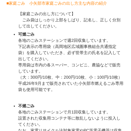
■家庭ごみ 小矢部市家庭ごみの出し方主な内容の紹介
【家庭ごみの出し方について】
ごみ袋はしっかり上部をしばり、記名し、正しく分別
して出してください。
可燃ごみ
各地のごみステーションで週2回収集しています。
下記表示の専用袋（高岡地区広域圏事務組合共通指定
袋）を購入していただき、必ず世帯主の氏名を記入して
出してください。
専用袋は市内の各スーパー、コンビニ、農協などで販売
しています。
（大：300円/10枚、中：200円/10枚、小：100円/10枚）
平成26年9月まで販売されていた小矢部市燃えるごみ専用
袋も使用可能です。
不燃ごみ
各地のごみステーションで月1回収集しています。
設置された収集用コンテナ等に散乱しないように投入し
てください。
なお、家電リサイクル法対象家電やPC等電子機器は収集