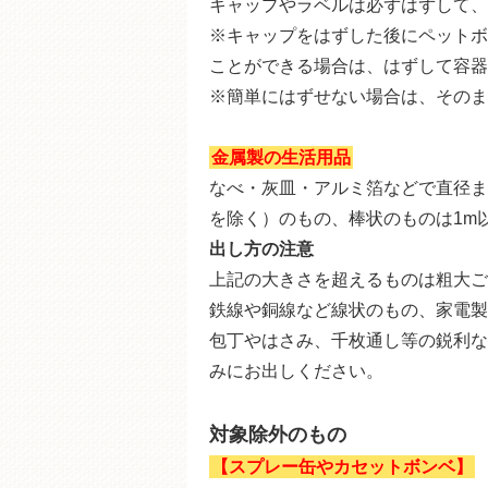
キャップやラベルは必ずはずして、
※キャップをはずした後にペットボ
ことができる場合は、はずして容器
※簡単にはずせない場合は、そのま
金属製の生活用品
なべ・灰皿・アルミ箔などで直径ま
を除く）のもの、棒状のものは1m
出し方の注意
上記の大きさを超えるものは粗大ご
鉄線や銅線など線状のもの、家電製
包丁やはさみ、千枚通し等の鋭利な
みにお出しください。
対象除外のもの
【スプレー缶やカセットボンベ】