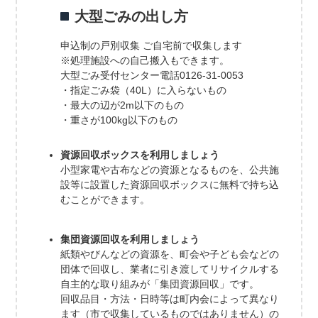
大型ごみの出し方
申込制の戸別収集 ご自宅前で収集します
※処理施設への自己搬入もできます。
大型ごみ受付センター電話0126-31-0053
・指定ごみ袋（40L）に入らないもの
・最大の辺が2m以下のもの
・重さが100kg以下のもの
資源回収ボックスを利用しましょう
小型家電や古布などの資源となるものを、公共施
設等に設置した資源回収ボックスに無料で持ち込
むことができます。
集団資源回収を利用しましょう
紙類やびんなどの資源を、町会や子ども会などの
団体で回収し、業者に引き渡してリサイクルする
自主的な取り組みが「集団資源回収」です。
回収品目・方法・日時等は町内会によって異なり
ます（市で収集しているものではありません）の