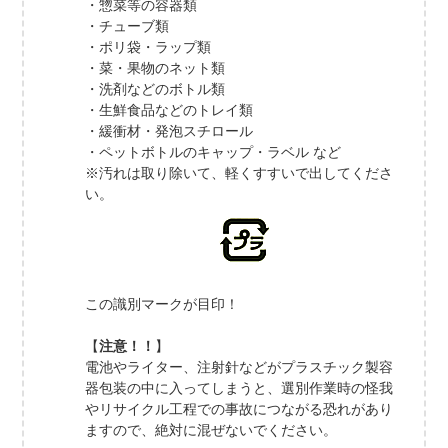
・惣菜等の容器類
・チューブ類
・ポリ袋・ラップ類
・菜・果物のネット類
・洗剤などのボトル類
・生鮮食品などのトレイ類
・緩衝材・発泡スチロール
・ペットボトルのキャップ・ラベル など
※汚れは取り除いて、軽くすすいで出してくださ
い。
この識別マークが目印！
【
注意！！
】
電池やライター、注射針などがプラスチック製容
器包装の中に入ってしまうと、選別作業時の怪我
やリサイクル工程での事故につながる恐れがあり
ますので、絶対に混ぜないでください。