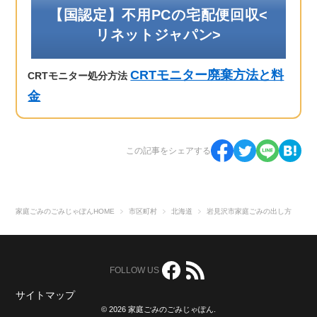
【国認定】不用PCの宅配便回収<
リネットジャパン>
CRTモニター廃棄方法と料
CRTモニター処分方法
金
この記事をシェアする
家庭ごみのごみじゃぽんHOME
市区町村
北海道
岩見沢市家庭ごみの出し方
FOLLOW US
サイトマップ
© 2026 家庭ごみのごみじゃぽん.