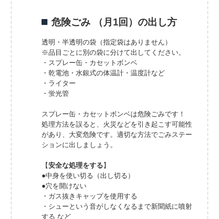
危険ごみ （月1回）の出し方
透明・半透明の袋（指定袋はありません）
※品目ごとに別の袋に分けて出してください。
・スプレー缶・カセットボンベ
・乾電池・水銀式の体温計・温度計など
・ライター
・蛍光管
スプレー缶・カセットボンベは危険ごみです！
処理方法を誤ると、火災などを引き起こす可能性
があり、大変危険です。適切な方法でごみステー
ションに出しましょう。
【
安全な処理をする
】
●中身を使い切る（出し切る）
●穴を開けない
・ガス抜きキャップを使用する
・シューという音がしなくなるまで新聞紙に噴射
する など