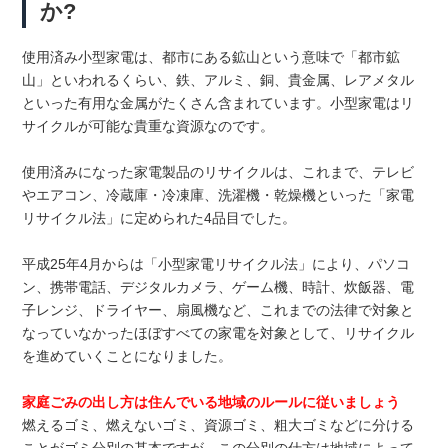
か?
使用済み小型家電は、都市にある鉱山という意味で「都市鉱
山」といわれるくらい、鉄、アルミ、銅、貴金属、レアメタル
といった有用な金属がたくさん含まれています。小型家電はリ
サイクルが可能な貴重な資源なのです。
使用済みになった家電製品のリサイクルは、これまで、テレビ
やエアコン、冷蔵庫・冷凍庫、洗濯機・乾燥機といった「家電
リサイクル法」に定められた4品目でした。
平成25年4月からは「小型家電リサイクル法」により、パソコ
ン、携帯電話、デジタルカメラ、ゲーム機、時計、炊飯器、電
子レンジ、ドライヤー、扇風機など、これまでの法律で対象と
なっていなかったほぼすべての家電を対象として、リサイクル
を進めていくことになりました。
家庭ごみの出し方は住んでいる地域のルールに従いましょう
燃えるゴミ、燃えないゴミ、資源ゴミ、粗大ゴミなどに分ける
ことがゴミ分別の基本ですが、この分別の仕方は地域によって