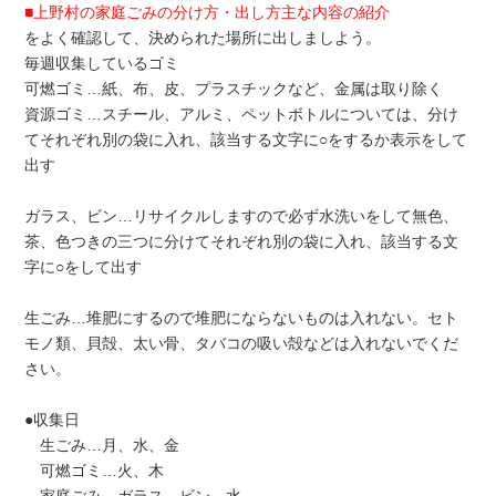
■上野村の家庭ごみの分け方・出し方主な内容の紹介
をよく確認して、決められた場所に出しましよう。
毎週収集しているゴミ
可燃ゴミ…紙、布、皮、プラスチックなど、金属は取り除く
資源ゴミ…スチール、アルミ、ペットボトルについては、分け
てそれぞれ別の袋に入れ、該当する文字に○をするか表示をして
出す
ガラス、ビン…リサイクルしますので必ず水洗いをして無色、
茶、色つきの三つに分けてそれぞれ別の袋に入れ、該当する文
字に○をして出す
生ごみ…堆肥にするので堆肥にならないものは入れない。セト
モノ類、貝殻、太い骨、タバコの吸い殻などは入れないでくだ
さい。
●収集日
生ごみ…月、水、金
可燃ゴミ…火、木
家庭ごみ、ガラス、ビン…水