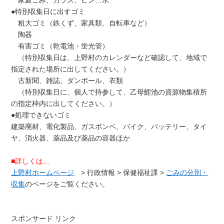
●特別収集日に出すゴミ
粗大ゴミ（鉄くず、家具類、自転車など）
陶器
有害ゴミ（乾電池・蛍光管）
（特別収集日は、上野村のカレンダーなど確認して、地域で
指定された場所に出してください。）
古新聞、雑誌、ダンボール、衣類
（特別収集日に、個人で持参して、乙母鯉池の資源物集積所
の指定枠内に出してください。）
●処理できないゴミ
建築廃材、電化製品、ガスボンベ、バイク、バッテリー、タイ
ヤ、消火器、薬品及び薬品の容器ほか
■詳しくは…
上野村ホームページ
> 行政情報 > 保健福祉課 >
ごみの分別・
収集
のページをご覧ください。
スポンサード リンク